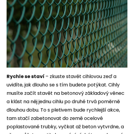
Rychle se staví
– zkuste stavět cihlovou zeď a
uvidíte, jak dlouho se s tím budete potýkat. Cihly
musíte začít stavět na betonový základový věnec
a klást na něj jednu cihlu po druhé trvá poměrně
dlouhou dobu. To s pletivem bude rychlejší akce,
tam stačí zabetonovat do země ocelové
poplastované trubky, vyčkat až beton vytvrdne, a