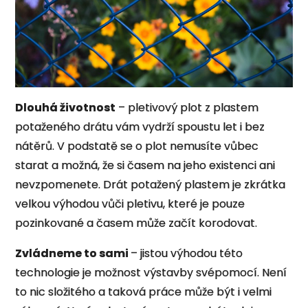
Dlouhá životnost
– pletivový plot z plastem
potaženého drátu vám vydrží spoustu let i bez
nátěrů. V podstatě se o plot nemusíte vůbec
starat a možná, že si časem na jeho existenci ani
nevzpomenete. Drát potažený plastem je zkrátka
velkou výhodou vůči pletivu, které je pouze
pozinkované a časem může začít korodovat.
Zvládneme to sami
– jistou výhodou této
technologie je možnost výstavby svépomocí. Není
to nic složitého a taková práce může být i velmi