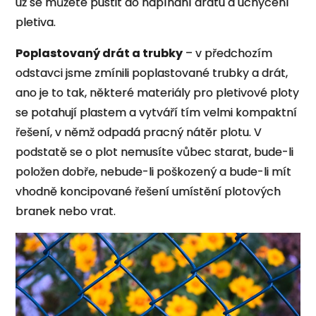
už se můžete pustit do napínání drátu a uchycení
pletiva.
Poplastovaný drát a trubky
– v předchozím
odstavci jsme zmínili poplastované trubky a drát,
ano je to tak, některé materiály pro pletivové ploty
se potahují plastem a vytváří tím velmi kompaktní
řešení, v němž odpadá pracný nátěr plotu. V
podstatě se o plot nemusíte vůbec starat, bude-li
položen dobře, nebude-li poškozený a bude-li mít
vhodně koncipované řešení umístění plotových
branek nebo vrat.