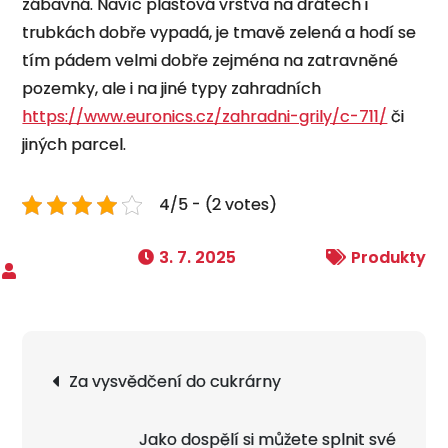
zábavná. Navíc plastová vrstva na drátech i
trubkách dobře vypadá, je tmavě zelená a hodí se
tím pádem velmi dobře zejména na zatravněné
pozemky, ale i na jiné typy zahradních
https://www.euronics.cz/zahradni-grily/c-711/
či
jiných parcel.
4/5 - (2 votes)
3. 7. 2025
Produkty
Navigace
Za vysvědčení do cukrárny
pro
příspěvek
Jako dospělí si můžete splnit své