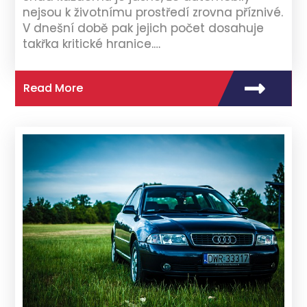
nejsou k životnímu prostředí zrovna příznivé.
V dnešní době pak jejich počet dosahuje
takřka kritické hranice.…
Read More